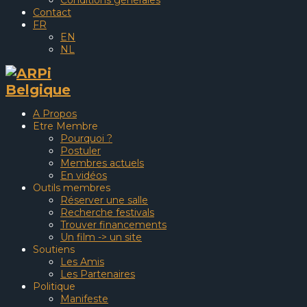
Conditions générales
Contact
FR
EN
NL
A Propos
Etre Membre
Pourquoi ?
Postuler
Membres actuels
En vidéos
Outils membres
Réserver une salle
Recherche festivals
Trouver financements
Un film -> un site
Soutiens
Les Amis
Les Partenaires
Politique
Manifeste